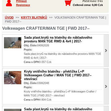
Přihlásit
Počet kusů:
0 ks
Registrace
Celková cena:
0,00 Czk
ÚVOD
>>
KRYTY BLATNÍKŮ
>>
VOLKSWAGEN CRAFTER/MAN TGE |
FWD 2017--
Volkswagen CRAFTER/MAN TGE | FWD 2017--
Sada plast.krytů na blatníky do nákladového
prostoru MAN TGE RWD & 4x4 | 2017-
Obj. číslo:
04062026
Popis:
Sada plast.krytů na blatníky do nákladového prostoru MAN TGE
RWD & 4x4 | 2017-
Cena s DPH
3 057 Czk
Kryty vnitřního blatníku - překližka Ĺ+P
Volkswagen Crafter / MAN TGE | FWD 2017--
otevírací
Obj. číslo:
03062048
Popis:
Kryty vnitřního blatníku - překližka Ĺ+P Volkswagen Crafter /
MAN TGE | FWD 2017-- otevírací
Cena s DPH
4 804 Czk
Sada plast.krytů na blatníky do nákladového