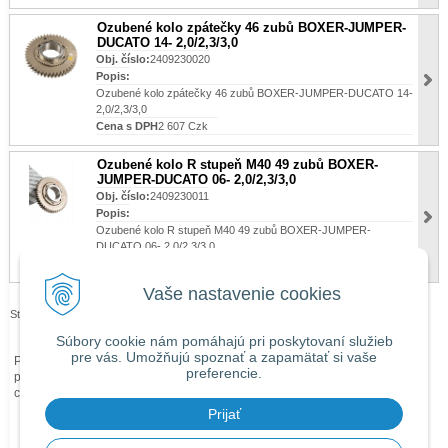
Ozubené kolo zpátečky 46 zubů BOXER-JUMPER-
DUCATO 14- 2,0/2,3/3,0
Obj. číslo:
2409230020
Popis:
Ozubené kolo zpátečky 46 zubů BOXER-JUMPER-DUCATO 14-
2,0/2,3/3,0
Cena s DPH
2 607 Czk
Ozubené kolo R stupeň M40 49 zubů BOXER-
JUMPER-DUCATO 06- 2,0/2,3/3,0
Obj. číslo:
2409230011
Popis:
Ozubené kolo R stupeň M40 49 zubů BOXER-JUMPER-
DUCATO 06- 2,0/2,3/3,0
Cena s DPH
3 699 Czk
Vaše nastavenie cookies
Stránky:
1
2
Súbory cookie nám pomáhajú pri poskytovaní služieb
pre vás. Umožňujú spoznať a zapamätať si vaše
Při zaslání zboží mimo území České republiky budou ke každé objednávce
preferencie.
přičteny náklady na dopravu mimo území ČR dle
obchodních podmínek
O
ceně Vás budeme předem informovat telefonicky nebo e-mailem.
Prijať