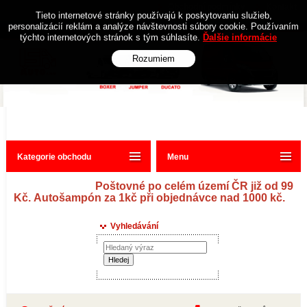
Obchodní podmínky
Kontakt
Tieto internetové stránky používajú k poskytovaniu služieb,
personalizácií reklám a analýze návštevnosti súbory cookie. Používaním
týchto internetových stránok s tým súhlasíte.
Ďalšie informácie
Rozumiem
Kategorie obchodu
Menu
Poštovné po celém území ČR již od 99
Kč. Autošampón za 1kč při objednávce nad 1000 kč.
Vyhledávání