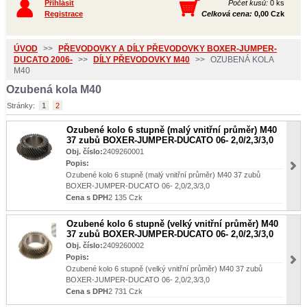
Přihlásit
Počet kusů:
0 ks
Registrace
Celková cena:
0,00 Czk
ÚVOD
>>
PŘEVODOVKY A DÍLY PŘEVODOVKY BOXER-JUMPER-
DUCATO 2006-
>>
DÍLY PŘEVODOVKY M40
>>
OZUBENÁ KOLA
M40
Ozubená kola M40
Stránky:
1
2
Ozubené kolo 6 stupně (malý vnitřní průměr) M40
37 zubů BOXER-JUMPER-DUCATO 06- 2,0/2,3/3,0
Obj. číslo:
2409260001
Popis:
Ozubené kolo 6 stupně (malý vnitřní průměr) M40 37 zubů
BOXER-JUMPER-DUCATO 06- 2,0/2,3/3,0
Cena s DPH
2 135 Czk
Ozubené kolo 6 stupně (velký vnitřní průměr) M40
37 zubů BOXER-JUMPER-DUCATO 06- 2,0/2,3/3,0
Obj. číslo:
2409260002
Popis:
Ozubené kolo 6 stupně (velký vnitřní průměr) M40 37 zubů
BOXER-JUMPER-DUCATO 06- 2,0/2,3/3,0
Cena s DPH
2 731 Czk