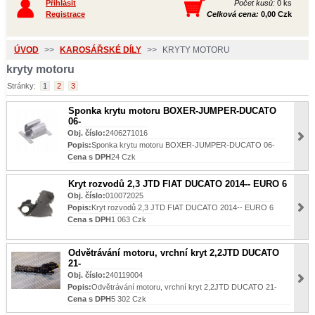
Přihlásit
Počet kusů:
0 ks
Registrace
Celková cena:
0,00 Czk
ÚVOD
>>
KAROSÁŘSKÉ DÍLY
>>
KRYTY MOTORU
kryty motoru
Stránky:
1
2
3
Sponka krytu motoru BOXER-JUMPER-DUCATO
06-
Obj. číslo:
2406271016
Popis:
Sponka krytu motoru BOXER-JUMPER-DUCATO 06-
Cena s DPH
24 Czk
Kryt rozvodů 2,3 JTD FIAT DUCATO 2014-- EURO 6
Obj. číslo:
010072025
Popis:
Kryt rozvodů 2,3 JTD FIAT DUCATO 2014-- EURO 6
Cena s DPH
1 063 Czk
Odvětrávání motoru, vrchní kryt 2,2JTD DUCATO
21-
Obj. číslo:
240119004
Popis:
Odvětrávání motoru, vrchní kryt 2,2JTD DUCATO 21-
Cena s DPH
5 302 Czk