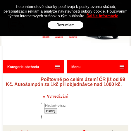
Obchodní podmínky
Kontakt
Tieto internetové stránky používajú k poskytovaniu služieb,
personalizácií reklám a analýze návštevnosti súbory cookie. Používaním
týchto internetových stránok s tým súhlasíte.
Ďalšie informácie
Rozumiem
Kategorie obchodu
Menu
Poštovné po celém území ČR již od 99
Kč. Autošampón za 1kč při objednávce nad 1000 kč.
Vyhledávání