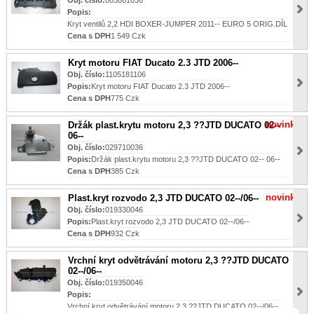
Obj. číslo:
003861036
Popis:
Kryt ventilů 2,2 HDI BOXER-JUMPER 2011-- EURO 5 ORIG.DÍL
Cena s DPH
1 549 Czk
Kryt motoru FIAT Ducato 2.3 JTD 2006--
Obj. číslo:
1105181106
Popis:
Kryt motoru FIAT Ducato 2.3 JTD 2006--
Cena s DPH
775 Czk
novinka
Držák plast.krytu motoru 2,3 ??JTD DUCATO 02--
06--
Obj. číslo:
029710036
Popis:
Držák plast.krytu motoru 2,3 ??JTD DUCATO 02-- 06--
Cena s DPH
385 Czk
novinka
Plast.kryt rozvodo 2,3 JTD DUCATO 02--/06--
Obj. číslo:
019330046
Popis:
Plast.kryt rozvodo 2,3 JTD DUCATO 02--/06--
Cena s DPH
932 Czk
Vrchní kryt odvětrávání motoru 2,3 ??JTD DUCATO
02--/06--
Obj. číslo:
019350046
Popis:
Vrchní kryt odvětrávání motoru 2,3 ??JTD DUCATO 02--/06--