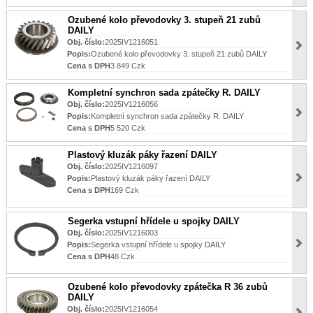
Ozubené kolo převodovky 3. stupeň 21 zubů
DAILY
Obj. číslo:
2025IV1216051
Popis:
Ozubené kolo převodovky 3. stupeň 21 zubů DAILY
Cena s DPH
3 849 Czk
Kompletní synchron sada zpátečky R. DAILY
Obj. číslo:
2025IV1216056
Popis:
Kompletní synchron sada zpátečky R. DAILY
Cena s DPH
5 520 Czk
Plastový kluzák páky řazení DAILY
Obj. číslo:
2025IV1216097
Popis:
Plastový kluzák páky řazení DAILY
Cena s DPH
169 Czk
Segerka vstupní hřídele u spojky DAILY
Obj. číslo:
2025IV1216003
Popis:
Segerka vstupní hřídele u spojky DAILY
Cena s DPH
48 Czk
Ozubené kolo převodovky zpátečka R 36 zubů
DAILY
Obj. číslo:
2025IV1216054