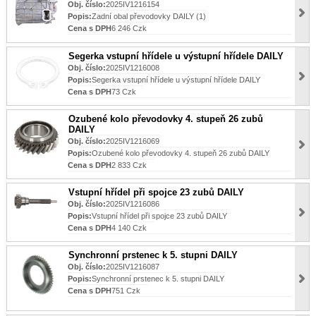
Obj. číslo:
2025IV1216154
Popis:
Zadní obal převodovky DAILY (1)
Cena s DPH
6 246 Czk
Segerka vstupní hřídele u výstupní hřídele DAILY
Obj. číslo:
2025IV1216008
Popis:
Segerka vstupní hřídele u výstupní hřídele DAILY
Cena s DPH
73 Czk
Ozubené kolo převodovky 4. stupeň 26 zubů
DAILY
Obj. číslo:
2025IV1216069
Popis:
Ozubené kolo převodovky 4. stupeň 26 zubů DAILY
Cena s DPH
2 833 Czk
Vstupní hřídel při spojce 23 zubů DAILY
Obj. číslo:
2025IV1216086
Popis:
Vstupní hřídel při spojce 23 zubů DAILY
Cena s DPH
4 140 Czk
Synchronní prstenec k 5. stupni DAILY
Obj. číslo:
2025IV1216087
Popis:
Synchronní prstenec k 5. stupni DAILY
Cena s DPH
751 Czk