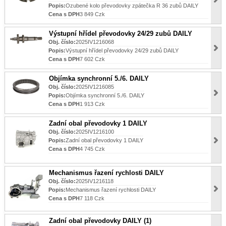
Popis:
Ozubené kolo převodovky zpátečka R 36 zubů DAILY
Cena s DPH
3 849 Czk
Výstupní hřídel převodovky 24/29 zubů DAILY
Obj. číslo:
2025IV1216068
Popis:
Výstupní hřídel převodovky 24/29 zubů DAILY
Cena s DPH
7 602 Czk
Objímka synchronní 5./6. DAILY
Obj. číslo:
2025IV1216085
Popis:
Objímka synchronní 5./6. DAILY
Cena s DPH
1 913 Czk
Zadní obal převodovky 1 DAILY
Obj. číslo:
2025IV1216100
Popis:
Zadní obal převodovky 1 DAILY
Cena s DPH
4 745 Czk
Mechanismus řazení rychlosti DAILY
Obj. číslo:
2025IV1216118
Popis:
Mechanismus řazení rychlosti DAILY
Cena s DPH
7 118 Czk
Zadní obal převodovky DAILY (1)