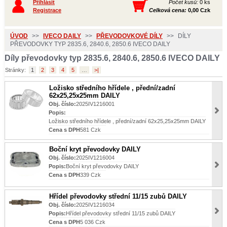
Přihlásit
Počet kusů:
0 ks
Registrace
Celková cena:
0,00 Czk
ÚVOD
>>
IVECO DAILY
>>
PŘEVODOVKOVÉ DÍLY
>>
DÍLY
PŘEVODOVKY TYP 2835.6, 2840.6, 2850.6 IVECO DAILY
Díly převodovky typ 2835.6, 2840.6, 2850.6 IVECO DAILY
Stránky:
1
2
3
4
5
…
>|
Ložisko středního hřídele , přední/zadní
62x25,25x25mm DAILY
Obj. číslo:
2025IV1216001
Popis:
Ložisko středního hřídele , přední/zadní 62x25,25x25mm DAILY
Cena s DPH
581 Czk
Boční kryt převodovky DAILY
Obj. číslo:
2025IV1216004
Popis:
Boční kryt převodovky DAILY
Cena s DPH
339 Czk
Hřídel převodovky střední 11/15 zubů DAILY
Obj. číslo:
2025IV1216034
Popis:
Hřídel převodovky střední 11/15 zubů DAILY
Cena s DPH
5 036 Czk