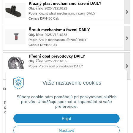
Kluzný plast mechanismu řazení DAILY
Obj. číslo:
2025IV1216122
Popis:
Kluzný plast mechanismu řazení DAILY
Cena s DPH
460 Czk
Šroub mechanismu řazení DAILY
Obj. číslo:
2025IV1216138
Popis:
Šroub mechanismu řazení DAILY
Cena s DPH
48 Czk
Přední obal převodovky DAILY
Obj. číslo:
2025IV1216155
Popis:
Přední obal převodovky DAILY
Cena s DPH
4 455 Czk
Vaše nastavenie cookies
Stránky:
1
2
3
4
5
…
>|
Súbory cookie nám pomáhajú pri poskytovaní služieb
pre vás. Umožňujú spoznať a zapamätať si vaše
Při zaslání zboží mimo území České republiky budou ke každé objednávce
preferencie.
přičteny náklady na dopravu mimo území ČR dle
obchodních podmínek
O
ceně Vás budeme předem informovat telefonicky nebo e-mailem.
Prijať
Nastaviť