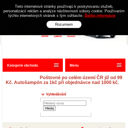
Obchodní podmínky
Kontakt
Tieto internetové stránky používajú k poskytovaniu služieb,
personalizácií reklám a analýze návštevnosti súbory cookie. Používaním
týchto internetových stránok s tým súhlasíte.
Ďalšie informácie
Rozumiem
Kategorie obchodu
Menu
Poštovné po celém území ČR již od 99
Kč. Autošampón za 1kč při objednávce nad 1000 kč.
Vyhledávání