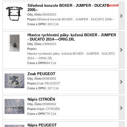
novinka
Středová konzole BOXER - JUMPER - DUCATO
2006--
Obj. číslo:
05042023
Popis:
Středová konzole BOXER - JUMPER - DUCATO 2006--
Cena s DPH
2 433 Czk
Hlavice rychlostní páky- kožená BOXER - JUMPER
- DUCATO 2014----ORIG.DÍL
Obj. číslo:
13092023
Popis:
Hlavice rychlostní páky- kožená BOXER - JUMPER - DUCATO
2014----ORIG.DÍL
Cena s DPH
864 Czk
Znak PEUGEOT
Obj. číslo:
05983002
Popis:
Znak PEUGEOT
Cena s DPH
1 167 Czk
Nápis CITROËN
Obj. číslo:
05980002
Popis:
Nápis CITROËN
Cena s DPH
770 Czk
Nápis PEUGEOT