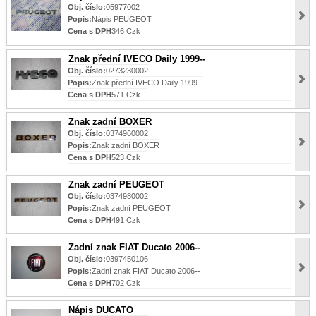
Obj. číslo:
05977002
Popis:
Nápis PEUGEOT
Cena s DPH
346 Czk
Znak přední IVECO Daily 1999--
Obj. číslo:
0273230002
Popis:
Znak přední IVECO Daily 1999--
Cena s DPH
571 Czk
Znak zadní BOXER
Obj. číslo:
0374960002
Popis:
Znak zadní BOXER
Cena s DPH
523 Czk
Znak zadní PEUGEOT
Obj. číslo:
0374980002
Popis:
Znak zadní PEUGEOT
Cena s DPH
491 Czk
Zadní znak FIAT Ducato 2006--
Obj. číslo:
0397450106
Popis:
Zadní znak FIAT Ducato 2006--
Cena s DPH
702 Czk
Nápis DUCATO