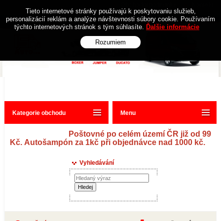
Obchodní podmínky
Kontakt
Tieto internetové stránky používajú k poskytovaniu služieb,
personalizácií reklám a analýze návštevnosti súbory cookie. Používaním
týchto internetových stránok s tým súhlasíte.
Ďalšie informácie
Rozumiem
Kategorie obchodu
Menu
Poštovné po celém území ČR již od 99
Kč. Autošampón za 1kč při objednávce nad 1000 kč.
Vyhledávání