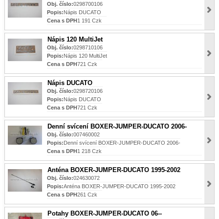
Obj. číslo:
0298700106
Popis:
Nápis DUCATO
Cena s DPH
1 191 Czk
Nápis 120 MultiJet
Obj. číslo:
0298710106
Popis:
Nápis 120 MultiJet
Cena s DPH
721 Czk
Nápis DUCATO
Obj. číslo:
0298720106
Popis:
Nápis DUCATO
Cena s DPH
721 Czk
Denní svícení BOXER-JUMPER-DUCATO 2006-
Obj. číslo:
007460002
Popis:
Denní svícení BOXER-JUMPER-DUCATO 2006-
Cena s DPH
1 218 Czk
Anténa BOXER-JUMPER-DUCATO 1995-2002
Obj. číslo:
024630072
Popis:
Anténa BOXER-JUMPER-DUCATO 1995-2002
Cena s DPH
261 Czk
Potahy BOXER-JUMPER-DUCATO 06--