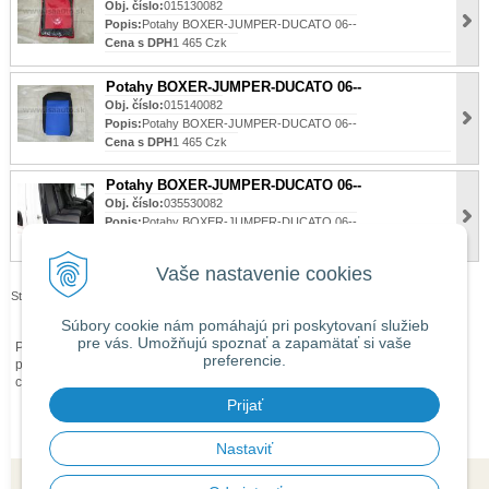
Obj. číslo:
015130082
Popis:
Potahy BOXER-JUMPER-DUCATO 06--
Cena s DPH
1 465 Czk
Potahy BOXER-JUMPER-DUCATO 06--
Obj. číslo:
015140082
Popis:
Potahy BOXER-JUMPER-DUCATO 06--
Cena s DPH
1 465 Czk
Potahy BOXER-JUMPER-DUCATO 06--
Obj. číslo:
035530082
Popis:
Potahy BOXER-JUMPER-DUCATO 06--
Cena s DPH
1 465 Czk
Vaše nastavenie cookies
Stránky:
1
2
3
Súbory cookie nám pomáhajú pri poskytovaní služieb
pre vás. Umožňujú spoznať a zapamätať si vaše
Při zaslání zboží mimo území České republiky budou ke každé objednávce
preferencie.
přičteny náklady na dopravu mimo území ČR dle
obchodních podmínek
O
ceně Vás budeme předem informovat telefonicky nebo e-mailem.
Prijať
Nastaviť