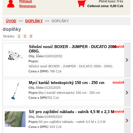
Přihlásit
Počet kusů:
0 ks
Registrace
Celková cena:
0,00 Czk
ÚVOD
>>
DOPLŇKY
>>
DOPLŇKY
doplňky
Stránky:
1
2
3
novinka
Střešní nosič BOXER - JUMPER - DUCATO 2006--
ORIG.
Obj. číslo:
0160102032
Popis:
Střešní nosič BOXER - JUMPER - DUCATO 2006-- ORIG.
Cena s DPH
5 786 Czk
novinka
Mycí kartáč teleskopický 150 cm - 250 cm
Obj. číslo:
012022025
Popis:
Mycí kartáč teleskopický 150 cm - 250 cm
Cena s DPH
702 Czk
novinka
Síť pro zajištění nákladu - valník 4,5 M x 2,3 M
Obj. číslo:
0190052022
Popis:
Síť pro zajištění nákladu - valník 4,5 M x 2,3 M
Cena s DPH
2 433 Czk