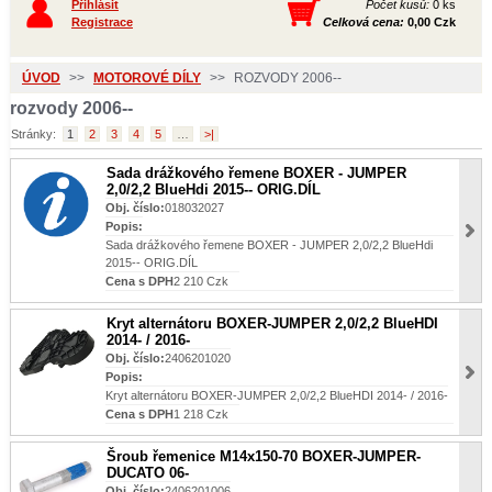
Přihlásit
Počet kusů:
0 ks
Registrace
Celková cena:
0,00 Czk
ÚVOD
>>
MOTOROVÉ DÍLY
>>
ROZVODY 2006--
rozvody 2006--
Stránky:
1
2
3
4
5
…
>|
Sada drážkového řemene BOXER - JUMPER
2,0/2,2 BlueHdi 2015-- ORIG.DÍL
Obj. číslo:
018032027
Popis:
Sada drážkového řemene BOXER - JUMPER 2,0/2,2 BlueHdi
2015-- ORIG.DÍL
Cena s DPH
2 210 Czk
Kryt alternátoru BOXER-JUMPER 2,0/2,2 BlueHDI
2014- / 2016-
Obj. číslo:
2406201020
Popis:
Kryt alternátoru BOXER-JUMPER 2,0/2,2 BlueHDI 2014- / 2016-
Cena s DPH
1 218 Czk
Šroub řemenice M14x150-70 BOXER-JUMPER-
DUCATO 06-
Obj. číslo:
2406201006