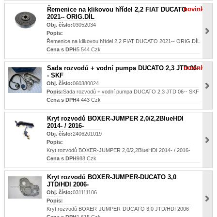
novinka
Řemenice na klikovou hřídel 2,2 FIAT DUCATO
2021-- ORIG.DÍL
Obj. číslo:
03052034
Popis:
Řemenice na klikovou hřídel 2,2 FIAT DUCATO 2021-- ORIG.DÍL
Cena s DPH
5 544 Czk
novinka
Sada rozvodů + vodní pumpa DUCATO 2,3 JTD 06-
- SKF
Obj. číslo:
060380024
Popis:
Sada rozvodů + vodní pumpa DUCATO 2,3 JTD 06-- SKF
Cena s DPH
4 443 Czk
Kryt rozvodů BOXER-JUMPER 2,0/2,2BlueHDI
2014- / 2016-
Obj. číslo:
2406201019
Popis:
Kryt rozvodů BOXER-JUMPER 2,0/2,2BlueHDI 2014- / 2016-
Cena s DPH
988 Czk
Kryt rozvodů BOXER-JUMPER-DUCATO 3,0
JTD/HDI 2006-
Obj. číslo:
031111106
Popis:
Kryt rozvodů BOXER-JUMPER-DUCATO 3,0 JTD/HDI 2006-