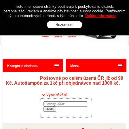
Obchodní podmínky
Kontakt
Tieto internetové stránky používajú k poskytovaniu služieb,
personalizácií reklám a analýze návštevnosti súbory cookie. Používaním
týchto internetových stránok s tým súhlasíte.
Ďalšie informácie
Rozumiem
Kategorie obchodu
Menu
Poštovné po celém území ČR již od 99
Kč. Autošampón za 1kč při objednávce nad 1000 kč.
Vyhledávání