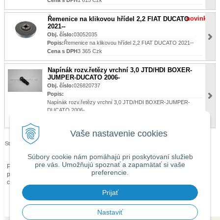
Cena s DPH
1 615 Czk
novinka
Řemenice na klikovou hřídel 2,2 FIAT DUCATO
2021--
Obj. číslo:
03052035
Popis:
Řemenice na klikovou hřídel 2,2 FIAT DUCATO 2021--
Cena s DPH
3 365 Czk
Napínák rozv.řetězy vrchní 3,0 JTD/HDI BOXER-
JUMPER-DUCATO 2006-
Obj. číslo:
026820737
Popis:
Napínák rozv.řetězy vrchní 3,0 JTD/HDI BOXER-JUMPER-
DUCATO 2006-
Cena s DPH
1 489 Czk
Vaše nastavenie cookies
Stránky:
1
2
3
4
5
…
>|
Súbory cookie nám pomáhajú pri poskytovaní služieb
pre vás. Umožňujú spoznať a zapamätať si vaše
Při zaslání zboží mimo území České republiky budou ke každé objednávce
preferencie.
přičteny náklady na dopravu mimo území ČR dle
obchodních podmínek
O
ceně Vás budeme předem informovat telefonicky nebo e-mailem.
Prijať
Nastaviť