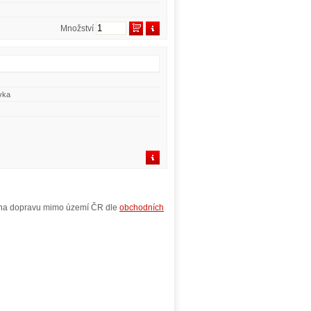
Množství
vka
y na dopravu mimo území ČR dle
obchodních