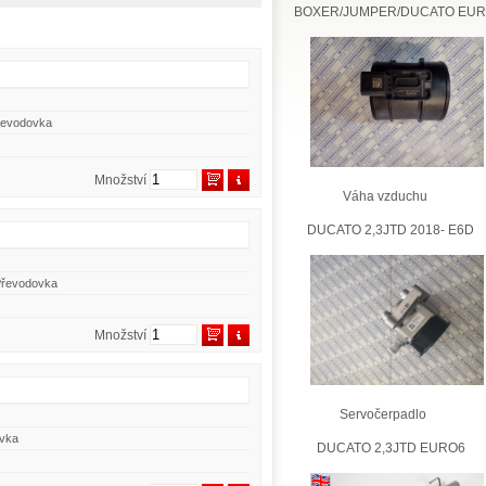
BOXER/JUMPER/DUCATO EU
Převodovka
Množství
Váha vzduchu
DUCATO 2,3JTD 2018- E6D
 Převodovka
Množství
Servočerpadlo
ovka
DUCATO 2,3JTD EURO6