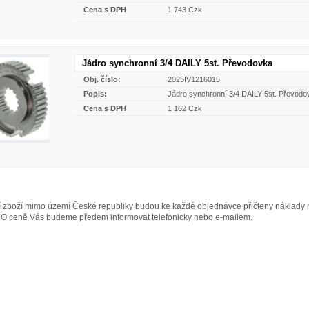
Cena s DPH
1 743 Czk
Jádro synchronní 3/4 DAILY 5st. Převodovka
Obj. číslo:
2025IV1216015
Popis:
Jádro synchronní 3/4 DAILY 5st. Převodo
Cena s DPH
1 162 Czk
ní zboží mimo území České republiky budou ke každé objednávce přičteny náklad
O ceně Vás budeme předem informovat telefonicky nebo e-mailem.