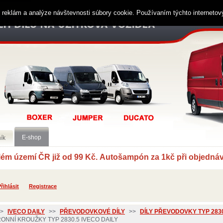
ií reklám a analýze návštevnosti súbory cookie. Používaním týchto interneto
E-shop
ík
í ČR již od 99 Kč. Autošampón za 1kč při objednávc
řihlásit
Registrace
>
IVECO DAILY
>>
PŘEVODOVKOVÉ DÍLY
>>
DÍLY PŘEVODOVKY TYP 2830
NNÍ KROUŽKY TYP 2830.5 IVECO DAILY