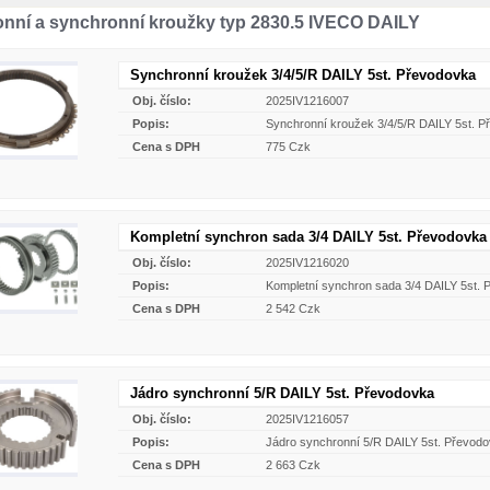
nní a synchronní kroužky typ 2830.5 IVECO DAILY
Synchronní kroužek 3/4/5/R DAILY 5st. Převodovka
Obj. číslo:
2025IV1216007
Popis:
Synchronní kroužek 3/4/5/R DAILY 5st. 
Cena s DPH
775 Czk
Kompletní synchron sada 3/4 DAILY 5st. Převodovka
Obj. číslo:
2025IV1216020
Popis:
Kompletní synchron sada 3/4 DAILY 5st.
Cena s DPH
2 542 Czk
Jádro synchronní 5/R DAILY 5st. Převodovka
Obj. číslo:
2025IV1216057
Popis:
Jádro synchronní 5/R DAILY 5st. Převod
Cena s DPH
2 663 Czk