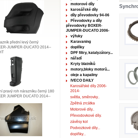
motorové díly
Synchro
karosářské díly
díly převodovky 94-06
Převodovky a díly
převodovky BOXER-
JUMPER-DUCATO 2006-
výfuky
Karavaning
zník přední levý černý
ER-JUMPER-DUCATO 2014--
doplňky
HT
DPF filtry, katalyzátory...
nářadí
Kryty blatníků
motory,bloky motorů...
oleje a kapaliny
IVECO DAILY
Karosářské díly 2006-
2014-
í pravý roh nárazníku černý 180
ER JUMPER DUCATO 2014--
světla, směrovky..
Zpětná zrcátka
Motorové díly..
Převodovkové díly.
závěsy kol
Podvozkové díly...
doplňky...