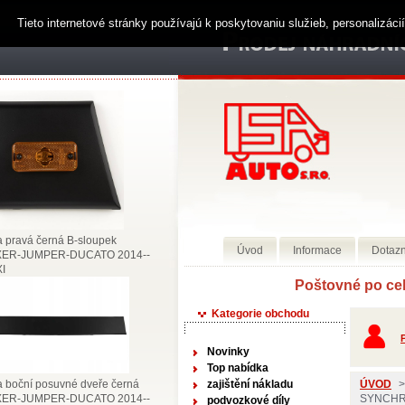
Tieto internetové stránky používajú k poskytovaniu služieb, personalizác
a pravá černá B-sloupek
Úvod
Informace
Dotazn
ER-JUMPER-DUCATO 2014--
I
Poštovné po celém územ
Kategorie obchodu
P
Novinky
Top nabídka
a boční posuvné dveře černá
zajištění nákladu
ÚVOD
>
ER-JUMPER-DUCATO 2014--
SYNCHRO
podvozkové díly