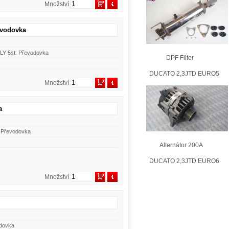
Množství
evodovka
ILY 5st. Převodovka
DPF Filter
DUCATO 2,3JTD EURO5
Množství
a
. Převodovka
Alternátor 200A
DUCATO 2,3JTD EURO6
Množství
odovka