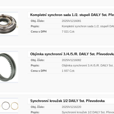
Kompletní synchron sada 1./2. stupeň DAILY 5st. Př
Obj. číslo:
2025IV1216081
Popis:
Kompletní synchron sada 1./2. stupeň DA
Cena s DPH
7 021 Czk
Objímka synchronní 3./4./5./R. DAILY 5st. Převodovk
Obj. číslo:
2025IV1216082
Popis:
Objímka synchronní 3./4./5./R. DAILY 5st
Cena s DPH
1 937 Czk
Synchronní kroužek 1/2 DAILY 5st. Převodovka
Obj. číslo:
2025IV1216220
Popis:
Synchronní kroužek 1/2 DAILY 5st. Přev