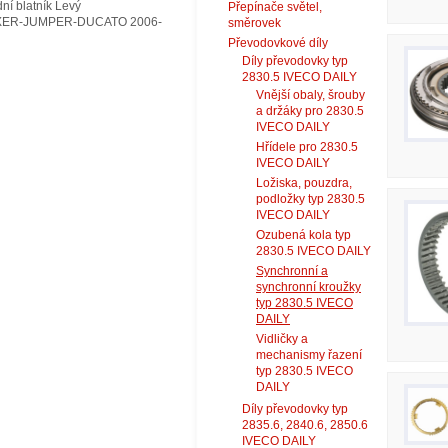
ní blatník Levý
Přepínače světel,
XER-JUMPER-DUCATO 2006-
směrovek
Převodovkové díly
Díly převodovky typ
2830.5 IVECO DAILY
Vnější obaly, šrouby
a držáky pro 2830.5
IVECO DAILY
Hřídele pro 2830.5
IVECO DAILY
Ložiska, pouzdra,
podložky typ 2830.5
IVECO DAILY
Ozubená kola typ
2830.5 IVECO DAILY
Synchronní a
synchronní kroužky
typ 2830.5 IVECO
DAILY
Vidličky a
mechanismy řazení
typ 2830.5 IVECO
DAILY
Díly převodovky typ
2835.6, 2840.6, 2850.6
IVECO DAILY