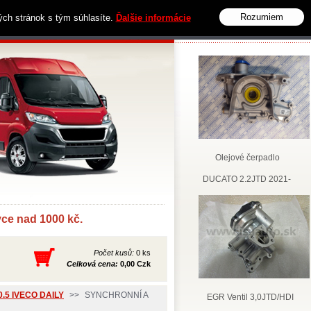
Rozumiem
vých stránok s tým súhlasíte.
Ďalšie informácie
Obchodní podmínky
Kontakt
Olejové čerpadlo
DUCATO 2.2JTD 2021-
e nad 1000 kč.
Počet kusů:
0 ks
Celková cena:
0,00 Czk
.5 IVECO DAILY
>>
SYNCHRONNÍ A
EGR Ventil 3,0JTD/HDI