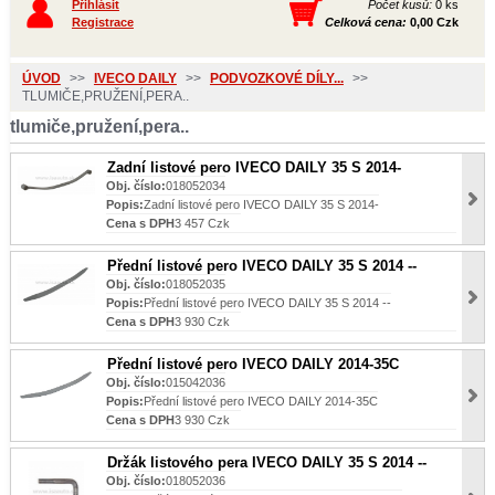
Přihlásit
Počet kusů:
0 ks
Registrace
Celková cena:
0,00 Czk
ÚVOD
>>
IVECO DAILY
>>
PODVOZKOVÉ DÍLY...
>>
TLUMIČE,PRUŽENÍ,PERA..
tlumiče,pružení,pera..
Zadní listové pero IVECO DAILY 35 S 2014-
Obj. číslo:
018052034
Popis:
Zadní listové pero IVECO DAILY 35 S 2014-
Cena s DPH
3 457 Czk
Přední listové pero IVECO DAILY 35 S 2014 --
Obj. číslo:
018052035
Popis:
Přední listové pero IVECO DAILY 35 S 2014 --
Cena s DPH
3 930 Czk
Přední listové pero IVECO DAILY 2014-35C
Obj. číslo:
015042036
Popis:
Přední listové pero IVECO DAILY 2014-35C
Cena s DPH
3 930 Czk
Držák listového pera IVECO DAILY 35 S 2014 --
Obj. číslo:
018052036