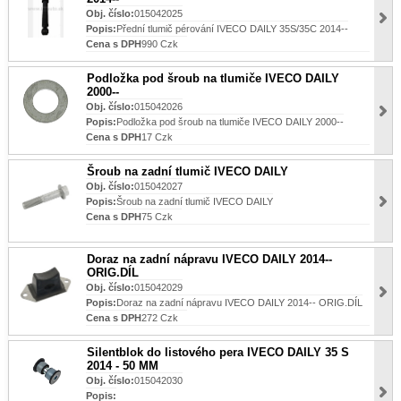
Obj. číslo:
015042025
Popis:
Přední tlumič pérování IVECO DAILY 35S/35C 2014--
Cena s DPH
990 Czk
Podložka pod šroub na tlumiče IVECO DAILY
2000--
Obj. číslo:
015042026
Popis:
Podložka pod šroub na tlumiče IVECO DAILY 2000--
Cena s DPH
17 Czk
Šroub na zadní tlumič IVECO DAILY
Obj. číslo:
015042027
Popis:
Šroub na zadní tlumič IVECO DAILY
Cena s DPH
75 Czk
Doraz na zadní nápravu IVECO DAILY 2014--
ORIG.DÍL
Obj. číslo:
015042029
Popis:
Doraz na zadní nápravu IVECO DAILY 2014-- ORIG.DÍL
Cena s DPH
272 Czk
Silentblok do listového pera IVECO DAILY 35 S
2014 - 50 MM
Obj. číslo:
015042030
Popis: