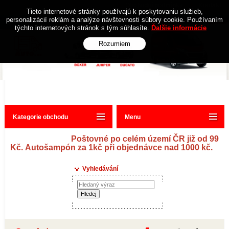
Obchodní podmínky
Kontakt
Tieto internetové stránky používajú k poskytovaniu služieb,
personalizácií reklám a analýze návštevnosti súbory cookie. Používaním
týchto internetových stránok s tým súhlasíte.
Ďalšie informácie
Rozumiem
Kategorie obchodu
Menu
Poštovné po celém území ČR již od 99
Kč. Autošampón za 1kč při objednávce nad 1000 kč.
Vyhledávání