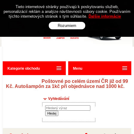
Obchodní podmínky
Kontakt
Tieto internetové stránky používajú k poskytovaniu služieb,
personalizácií reklám a analýze návštevnosti súbory cookie. Používaním
týchto internetových stránok s tým súhlasíte.
Ďalšie informácie
Rozumiem
Kategorie obchodu
Menu
Poštovné po celém území ČR již od 99
Kč. Autošampón za 1kč při objednávce nad 1000 kč.
Vyhledávání