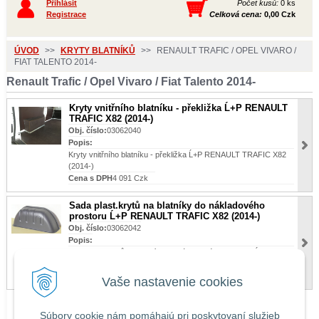
Přihlásit
Počet kusů:
0 ks
Registrace
Celková cena:
0,00 Czk
ÚVOD
>>
KRYTY BLATNÍKŮ
>>
RENAULT TRAFIC / OPEL VIVARO /
FIAT TALENTO 2014-
Renault Trafic / Opel Vivaro / Fiat Talento 2014-
Kryty vnitřního blatníku - překližka Ĺ+P RENAULT
TRAFIC X82 (2014-)
Obj. číslo:
03062040
Popis:
Kryty vnitřního blatníku - překližka Ĺ+P RENAULT TRAFIC X82
(2014-)
Cena s DPH
4 091 Czk
Sada plast.krytů na blatníky do nákladového
prostoru Ĺ+P RENAULT TRAFIC X82 (2014-)
Obj. číslo:
03062042
Popis:
Sada plast.krytů na blatníky do nákladového prostoru Ĺ+P
RENAULT TRAFIC X82 (2014-)
Cena s DPH
3 196 Czk
Vaše nastavenie cookies
Súbory cookie nám pomáhajú pri poskytovaní služieb