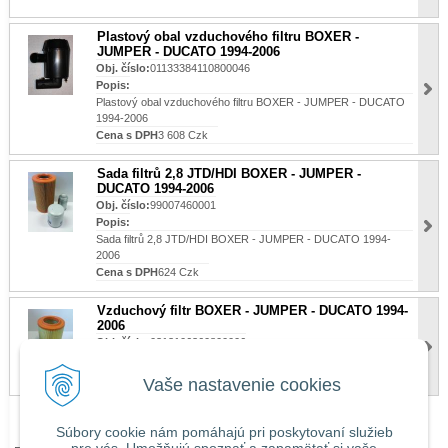
Plastový obal vzduchového filtru BOXER -
JUMPER - DUCATO 1994-2006
Obj. číslo:
01133384110800046
Popis:
Plastový obal vzduchového filtru BOXER - JUMPER - DUCATO
1994-2006
Cena s DPH
3 608 Czk
Sada filtrů 2,8 JTD/HDI BOXER - JUMPER -
DUCATO 1994-2006
Obj. číslo:
99007460001
Popis:
Sada filtrů 2,8 JTD/HDI BOXER - JUMPER - DUCATO 1994-
2006
Cena s DPH
624 Czk
Vzduchový filtr BOXER - JUMPER - DUCATO 1994-
2006
Obj. číslo:
0313106360800006
Popis:
Vzduchový filtr BOXER - JUMPER - DUCATO 1994-2006
Cena s DPH
245 Czk
Vaše nastavenie cookies
Súbory cookie nám pomáhajú pri poskytovaní služieb