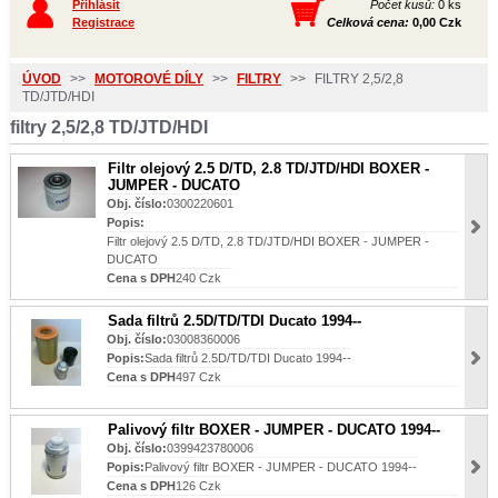
Přihlásit
Počet kusů:
0 ks
Registrace
Celková cena:
0,00 Czk
ÚVOD
>>
MOTOROVÉ DÍLY
>>
FILTRY
>>
FILTRY 2,5/2,8
TD/JTD/HDI
filtry 2,5/2,8 TD/JTD/HDI
Filtr olejový 2.5 D/TD, 2.8 TD/JTD/HDI BOXER -
JUMPER - DUCATO
Obj. číslo:
0300220601
Popis:
Filtr olejový 2.5 D/TD, 2.8 TD/JTD/HDI BOXER - JUMPER -
DUCATO
Cena s DPH
240 Czk
Sada filtrů 2.5D/TD/TDI Ducato 1994--
Obj. číslo:
03008360006
Popis:
Sada filtrů 2.5D/TD/TDI Ducato 1994--
Cena s DPH
497 Czk
Palivový filtr BOXER - JUMPER - DUCATO 1994--
Obj. číslo:
0399423780006
Popis:
Palivový filtr BOXER - JUMPER - DUCATO 1994--
Cena s DPH
126 Czk