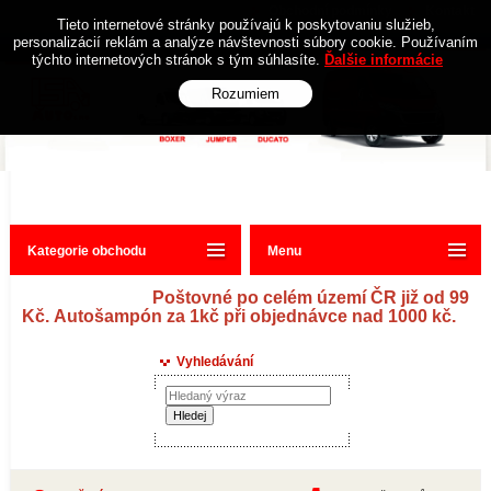
Obchodní podmínky
Kontakt
Tieto internetové stránky používajú k poskytovaniu služieb,
personalizácií reklám a analýze návštevnosti súbory cookie. Používaním
týchto internetových stránok s tým súhlasíte.
Ďalšie informácie
Rozumiem
Kategorie obchodu
Menu
Poštovné po celém území ČR již od 99
Kč. Autošampón za 1kč při objednávce nad 1000 kč.
Vyhledávání