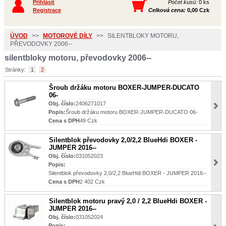
Přihlásit
Počet kusů:
0 ks
Registrace
Celková cena:
0,00 Czk
ÚVOD
>>
MOTOROVÉ DÍLY
>>
SILENTBLOKY MOTORU,
PŘEVODOVKY 2006--
silentbloky motoru, převodovky 2006--
Stránky:
1
2
Šroub držáku motoru BOXER-JUMPER-DUCATO
06-
Obj. číslo:
2406271017
Popis:
Šroub držáku motoru BOXER-JUMPER-DUCATO 06-
Cena s DPH
49 Czk
Silentblok převodovky 2,0/2,2 BlueHdi BOXER -
JUMPER 2016--
Obj. číslo:
031052023
Popis:
Silentblok převodovky 2,0/2,2 BlueHdi BOXER - JUMPER 2016--
Cena s DPH
2 402 Czk
Silentblok motoru pravý 2,0 / 2,2 BlueHdi BOXER -
JUMPER 2016--
Obj. číslo:
031052024
Popis: