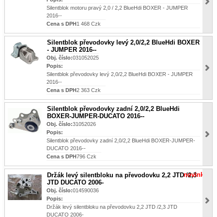
Silentblok motoru pravý 2,0 / 2,2 BlueHdi BOXER - JUMPER
2016--
Cena s DPH
1 468 Czk
Silentblok převodovky levý 2,0/2,2 BlueHdi BOXER
- JUMPER 2016--
Obj. číslo:
031052025
Popis:
Silentblok převodovky levý 2,0/2,2 BlueHdi BOXER - JUMPER
2016--
Cena s DPH
2 363 Czk
Silentblok převodovky zadní 2,0/2,2 BlueHdi
BOXER-JUMPER-DUCATO 2016--
Obj. číslo:
31052026
Popis:
Silentblok převodovky zadní 2,0/2,2 BlueHdi BOXER-JUMPER-
DUCATO 2016--
Cena s DPH
796 Czk
novinka
Držák levý silentbloku na převodovku 2,2 JTD /2,3
JTD DUCATO 2006-
Obj. číslo:
014590036
Popis:
Držák levý silentbloku na převodovku 2,2 JTD /2,3 JTD
DUCATO 2006-