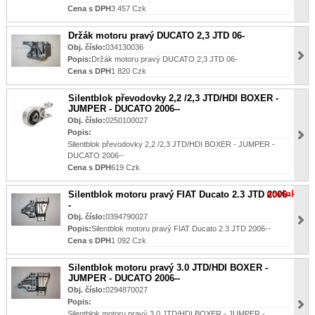
Cena s DPH
3 457 Czk
Držák motoru pravý DUCATO 2,3 JTD 06-
Obj. číslo:
034130036
Popis:
Držák motoru pravý DUCATO 2,3 JTD 06-
Cena s DPH
1 820 Czk
Silentblok převodovky 2,2 /2,3 JTD/HDI BOXER -
JUMPER - DUCATO 2006--
Obj. číslo:
0250100027
Popis:
Silentblok převodovky 2,2 /2,3 JTD/HDI BOXER - JUMPER -
DUCATO 2006--
Cena s DPH
619 Czk
novinka
Silentblok motoru pravý FIAT Ducato 2.3 JTD 2006-
-
Obj. číslo:
0394790027
Popis:
Silentblok motoru pravý FIAT Ducato 2.3 JTD 2006--
Cena s DPH
1 092 Czk
Silentblok motoru pravý 3.0 JTD/HDI BOXER -
JUMPER - DUCATO 2006--
Obj. číslo:
0294870027
Popis:
Silentblok motoru pravý 3.0 JTD/HDI BOXER - JUMPER -