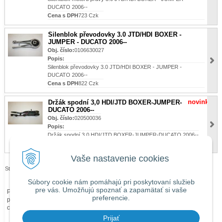
DUCATO 2006--
Cena s DPH
723 Czk
Silenblok převodovky 3.0 JTD/HDI BOXER -
JUMPER - DUCATO 2006--
Obj. číslo:
0106630027
Popis:
Silenblok převodovky 3.0 JTD/HDI BOXER - JUMPER -
DUCATO 2006--
Cena s DPH
822 Czk
novinka
Držák spodní 3,0 HDI/JTD BOXER-JUMPER-
DUCATO 2006--
Obj. číslo:
020500036
Popis:
Držák spodní 3,0 HDI/JTD BOXER-JUMPER-DUCATO 2006--
Cena s DPH
723 Czk
Vaše nastavenie cookies
Stránky:
1
2
Súbory cookie nám pomáhajú pri poskytovaní služieb
pre vás. Umožňujú spoznať a zapamätať si vaše
Při zaslání zboží mimo území České republiky budou ke každé objednávce
preferencie.
přičteny náklady na dopravu mimo území ČR dle
obchodních podmínek
O
ceně Vás budeme předem informovat telefonicky nebo e-mailem.
Prijať