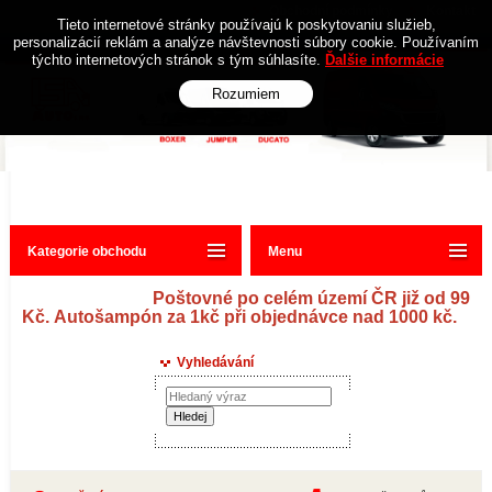
Obchodní podmínky
Kontakt
Tieto internetové stránky používajú k poskytovaniu služieb,
personalizácií reklám a analýze návštevnosti súbory cookie. Používaním
týchto internetových stránok s tým súhlasíte.
Ďalšie informácie
Rozumiem
Kategorie obchodu
Menu
Poštovné po celém území ČR již od 99
Kč. Autošampón za 1kč při objednávce nad 1000 kč.
Vyhledávání