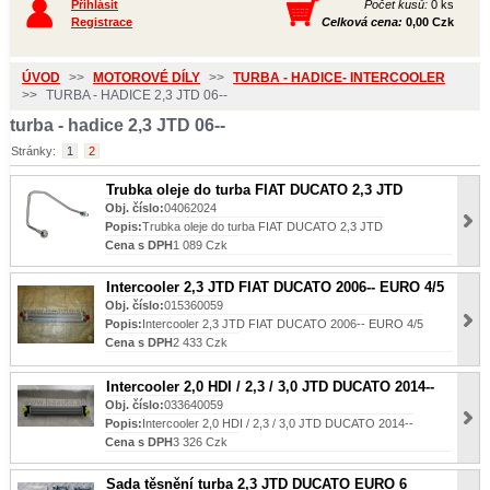
Přihlásit
Počet kusů:
0 ks
Registrace
Celková cena:
0,00 Czk
ÚVOD
>>
MOTOROVÉ DÍLY
>>
TURBA - HADICE- INTERCOOLER
>>
TURBA - HADICE 2,3 JTD 06--
turba - hadice 2,3 JTD 06--
Stránky:
1
2
Trubka oleje do turba FIAT DUCATO 2,3 JTD
Obj. číslo:
04062024
Popis:
Trubka oleje do turba FIAT DUCATO 2,3 JTD
Cena s DPH
1 089 Czk
Intercooler 2,3 JTD FIAT DUCATO 2006-- EURO 4/5
Obj. číslo:
015360059
Popis:
Intercooler 2,3 JTD FIAT DUCATO 2006-- EURO 4/5
Cena s DPH
2 433 Czk
Intercooler 2,0 HDI / 2,3 / 3,0 JTD DUCATO 2014--
Obj. číslo:
033640059
Popis:
Intercooler 2,0 HDI / 2,3 / 3,0 JTD DUCATO 2014--
Cena s DPH
3 326 Czk
Sada těsnění turba 2,3 JTD DUCATO EURO 6