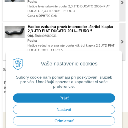
Popis:
Hadice levá turbo-intercooler 2,3 JTD DUCATO 2006--FIAT
DUCATO 2,3 JTD 2006-- EURO 4
Cena s DPH
709 Czk
Hadice vzduchu pravá intercooler -škrtící klapka
2,3 JTD FIAT DUCATO 2011-- EURO 5
Obj. číslo:
08082031
Popis:
Hadice vzduchu pravá intercooler -škrtící klapka 2,3 JTD FIAT
DUCATO 2011-- EURO 5
Cena s DPH
869 Czk
Vaše nastavenie cookies
Stránky:
1
2
Súbory cookie nám pomáhajú pri poskytovaní služieb
pre vás. Umožňujú spoznať a zapamätať si vaše
Při zaslání zboží mimo území České republiky budou ke každé objednávce
preferencie.
přičteny náklady na dopravu mimo území ČR dle
obchodních podmínek
O
ceně Vás budeme předem informovat telefonicky nebo e-mailem.
Prijať
Nastaviť
Odmietnuť
© 2026 isaauto.cz •
tvorba eshopu cez UNIobchod
,
webhosting
spoločnosti
WEBYGROUP