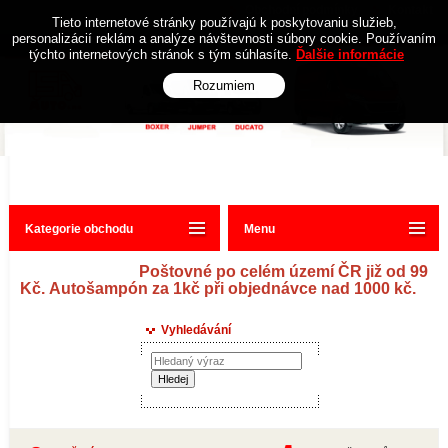
Obchodní podmínky
Kontakt
Tieto internetové stránky používajú k poskytovaniu služieb,
personalizácií reklám a analýze návštevnosti súbory cookie. Používaním
týchto internetových stránok s tým súhlasíte.
Ďalšie informácie
Rozumiem
Kategorie obchodu
Menu
Poštovné po celém území ČR již od 99
Kč. Autošampón za 1kč při objednávce nad 1000 kč.
Vyhledávání