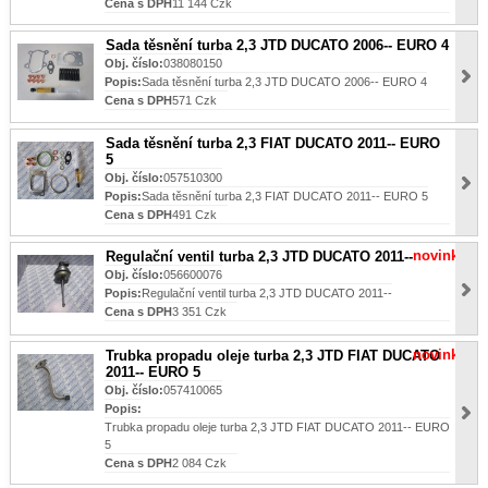
Cena s DPH
11 144 Czk
Sada těsnění turba 2,3 JTD DUCATO 2006-- EURO 4
Obj. číslo:
038080150
Popis:
Sada těsnění turba 2,3 JTD DUCATO 2006-- EURO 4
Cena s DPH
571 Czk
Sada těsnění turba 2,3 FIAT DUCATO 2011-- EURO
5
Obj. číslo:
057510300
Popis:
Sada těsnění turba 2,3 FIAT DUCATO 2011-- EURO 5
Cena s DPH
491 Czk
novinka
Regulační ventil turba 2,3 JTD DUCATO 2011--
Obj. číslo:
056600076
Popis:
Regulační ventil turba 2,3 JTD DUCATO 2011--
Cena s DPH
3 351 Czk
novinka
Trubka propadu oleje turba 2,3 JTD FIAT DUCATO
2011-- EURO 5
Obj. číslo:
057410065
Popis:
Trubka propadu oleje turba 2,3 JTD FIAT DUCATO 2011-- EURO
5
Cena s DPH
2 084 Czk