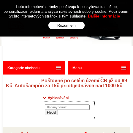
Obchodní podmínky
Kontakt
Tieto internetové stránky používajú k poskytovaniu služieb,
personalizácií reklám a analýze návštevnosti súbory cookie. Používaním
týchto internetových stránok s tým súhlasíte.
Ďalšie informácie
Rozumiem
Kategorie obchodu
Menu
Poštovné po celém území ČR již od 99
Kč. Autošampón za 1kč při objednávce nad 1000 kč.
Vyhledávání