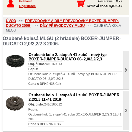
Přihlásit
Počet kusů:
0 ks
Registrace
Celková cena:
0,00 Czk
ÚVOD
>>
PŘEVODOVKY A DÍLY PŘEVODOVKY BOXER-JUMPER-
DUCATO 2006-
>>
DÍLY PŘEVODOVKY MLGU
>>
OZUBENÁ KOLA
MLGU
Ozubené kolesá MLGU (2 hriadele) BOXER-JUMPER-
DUCATO 2,0/2,2/2,3 2006-
Ozubené kolo 2. stupeň 41 zubů - nový typ
BOXER-JUMPER-DUCATO 06- 2,0/2,2/2,3
Obj. číslo:
2410160013
Popis:
Ozubené kolo 2. stupeň 41 zubů - nový typ BOXER-JUMPER-
DUCATO 06- 2,0/2,2/2,3
Cena s DPH
2 438 Czk
Ozubené kolo 1. stupeň 41 zubů BOXER-JUMPER
2,2/2,3 11x41 2018-
Obj. číslo:
2410160012
Popis:
Ozubené kolo 1. stupeň 41 zubů BOXER-JUMPER 2,2/2,3 11x41
2018-
Cena s DPH
2 960 Czk