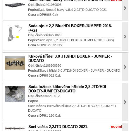
Obj. číslo:
2401080006
Popis:
Sada šroubů hlavy válců 2,2JTD DUCATO 2021-
Cena s DPH
968 Czk
Sada ojnic 2,2 BlueHDi BOXER-JUMPER 2018-
(4ks)
Obj. číslo:
2406271029
Popis:
Sada ojnic 2,2 BlueHDi BOXER-JUMPER 2018- (4ks)
Cena s DPH
12 872 Czk
Kliková hřídel 3.0 JTD/HDI BOXER - JUMPER -
DUCATO
Obj. číslo:
1106200360
Popis:
Kliková hřídel 3.0 JTD/HDI BOXER - JUMPER - DUCATO
Cena s DPH
8 062 Czk
Sada ložisek klikového hřídele 2,8 JTD/HDI
BOXER-JUMPER-DUCATO
Obj. číslo:
048210012
Popis:
Sada ložisek klikového hřídele 2,8 JTD/HDI BOXER-JUMPER-
DUCATO
Cena s DPH
1 190 Czk
novinka
Sací vačka 2,2JTD DUCATO 2021-