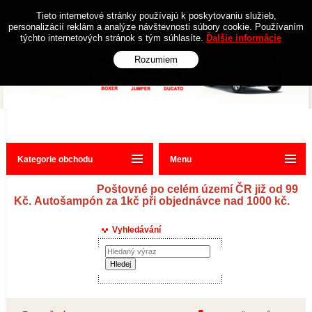
Obchodní podmínky
Kontakt
Tieto internetové stránky používajú k poskytovaniu služieb,
personalizácií reklám a analýze návštevnosti súbory cookie. Používaním
týchto internetových stránok s tým súhlasíte.
Ďalšie informácie
Rozumiem
Kategorie obchodu
Menu
Poštovné po celém území ČR již od 99
Kč. Autošampón za 1kč při objednávce nad 1000 kč.
Vyhledávání