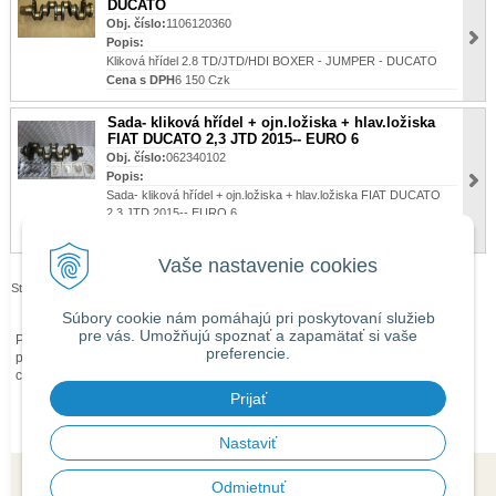
DUCATO
Obj. číslo:
1106120360
Popis:
Kliková hřídel 2.8 TD/JTD/HDI BOXER - JUMPER - DUCATO
Cena s DPH
6 150 Czk
Sada- kliková hřídel + ojn.ložiska + hlav.ložiska
FIAT DUCATO 2,3 JTD 2015-- EURO 6
Obj. číslo:
062340102
Popis:
Sada- kliková hřídel + ojn.ložiska + hlav.ložiska FIAT DUCATO
2,3 JTD 2015-- EURO 6
Cena s DPH
12 352 Czk
Vaše nastavenie cookies
Stránky:
1
2
3
4
5
…
>|
Súbory cookie nám pomáhajú pri poskytovaní služieb
pre vás. Umožňujú spoznať a zapamätať si vaše
Při zaslání zboží mimo území České republiky budou ke každé objednávce
preferencie.
přičteny náklady na dopravu mimo území ČR dle
obchodních podmínek
O
ceně Vás budeme předem informovat telefonicky nebo e-mailem.
Prijať
Nastaviť
Odmietnuť
© 2026 isaauto.cz •
tvorba eshopu cez UNIobchod
,
webhosting
spoločnosti