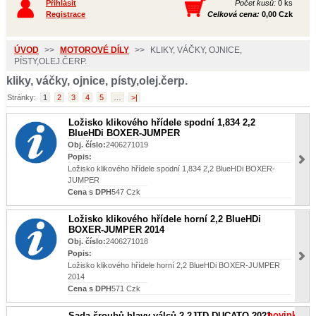
Přihlásit
Počet kusů:
0 ks
Registrace
Celková cena:
0,00 Czk
ÚVOD
>>
MOTOROVÉ DÍLY
>>
KLIKY, VÁČKY, OJNICE,
PÍSTY,OLEJ.ČERP.
kliky, váčky, ojnice, písty,olej.čerp.
Stránky:
1
2
3
4
5
…
>|
Ložisko klikového hřídele spodní 1,834 2,2
BlueHDi BOXER-JUMPER
Obj. číslo:
2406271019
Popis:
Ložisko klikového hřídele spodní 1,834 2,2 BlueHDi BOXER-
JUMPER
Cena s DPH
547 Czk
Ložisko klikového hřídele horní 2,2 BlueHDi
BOXER-JUMPER 2014
Obj. číslo:
2406271018
Popis:
Ložisko klikového hřídele horní 2,2 BlueHDi BOXER-JUMPER
2014
Cena s DPH
571 Czk
novinka
Sada šroubů hlavy válců 2,2JTD DUCATO 2021-