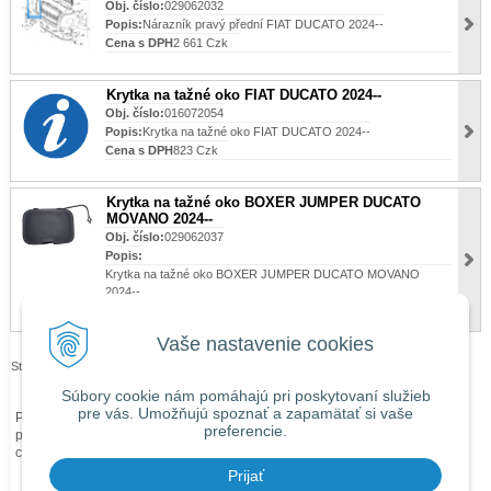
Obj. číslo:
029062032
Popis:
Nárazník pravý přední FIAT DUCATO 2024--
Cena s DPH
2 661 Czk
Krytka na tažné oko FIAT DUCATO 2024--
Obj. číslo:
016072054
Popis:
Krytka na tažné oko FIAT DUCATO 2024--
Cena s DPH
823 Czk
Krytka na tažné oko BOXER JUMPER DUCATO
MOVANO 2024--
Obj. číslo:
029062037
Popis:
Krytka na tažné oko BOXER JUMPER DUCATO MOVANO
2024--
Cena s DPH
218 Czk
Vaše nastavenie cookies
Stránky:
1
2
Súbory cookie nám pomáhajú pri poskytovaní služieb
pre vás. Umožňujú spoznať a zapamätať si vaše
Při zaslání zboží mimo území České republiky budou ke každé objednávce
preferencie.
přičteny náklady na dopravu mimo území ČR dle
obchodních podmínek
O
ceně Vás budeme předem informovat telefonicky nebo e-mailem.
Prijať