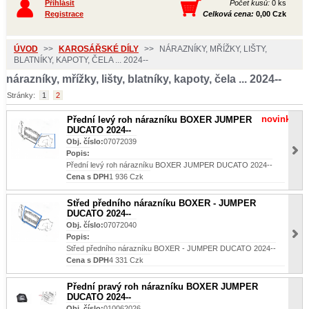
Přihlásit
Počet kusů:
0 ks
Registrace
Celková cena:
0,00 Czk
ÚVOD
>>
KAROSÁŘSKÉ DÍLY
>>
NÁRAZNÍKY, MŘÍŽKY, LIŠTY,
BLATNÍKY, KAPOTY, ČELA ... 2024--
nárazníky, mřížky, lišty, blatníky, kapoty, čela ... 2024--
Stránky:
1
2
novinka
Přední levý roh nárazníku BOXER JUMPER
DUCATO 2024--
Obj. číslo:
07072039
Popis:
Přední levý roh nárazníku BOXER JUMPER DUCATO 2024--
Cena s DPH
1 936 Czk
Střed předního nárazníku BOXER - JUMPER
DUCATO 2024--
Obj. číslo:
07072040
Popis:
Střed předního nárazníku BOXER - JUMPER DUCATO 2024--
Cena s DPH
4 331 Czk
Přední pravý roh nárazníku BOXER JUMPER
DUCATO 2024--
Obj. číslo:
010062026