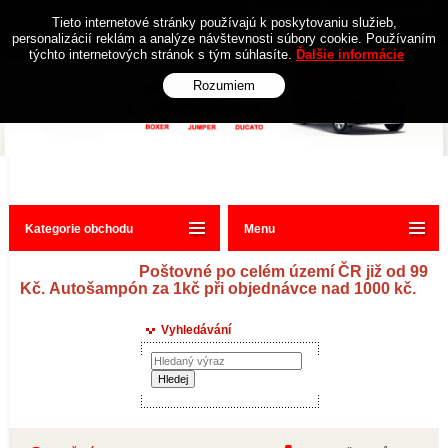
Obchodní podmínky
Kontakt
Tieto internetové stránky používajú k poskytovaniu služieb,
personalizácií reklám a analýze návštevnosti súbory cookie. Používaním
týchto internetových stránok s tým súhlasíte.
Ďalšie informácie
Rozumiem
Kategorie obchodu
Menu
Poštovné po celém území ČR již od 99
Kč. Autošampón za 1kč při objednávce nad 1000 kč.
Vyhledávání