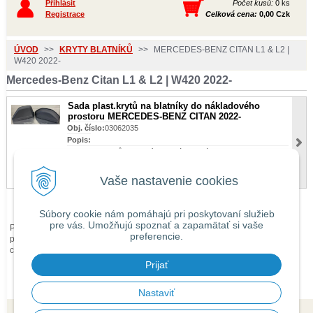
Přihlásit
Počet kusů:
0 ks
Registrace
Celková cena:
0,00 Czk
ÚVOD
>>
KRYTY BLATNÍKŮ
>>
MERCEDES-BENZ CITAN L1 & L2 |
W420 2022-
Mercedes-Benz Citan L1 & L2 | W420 2022-
Sada plast.krytů na blatníky do nákladového
prostoru MERCEDES-BENZ CITAN 2022-
Obj. číslo:
03062035
Popis:
Sada plast.krytů na blatníky do nákladového prostoru
MERCEDES-BENZ CITAN 2022-
Cena s DPH
3 365 Czk
Vaše nastavenie cookies
Súbory cookie nám pomáhajú pri poskytovaní služieb
pre vás. Umožňujú spoznať a zapamätať si vaše
Při zaslání zboží mimo území České republiky budou ke každé objednávce
preferencie.
přičteny náklady na dopravu mimo území ČR dle
obchodních podmínek
O
ceně Vás budeme předem informovat telefonicky nebo e-mailem.
Prijať
Nastaviť