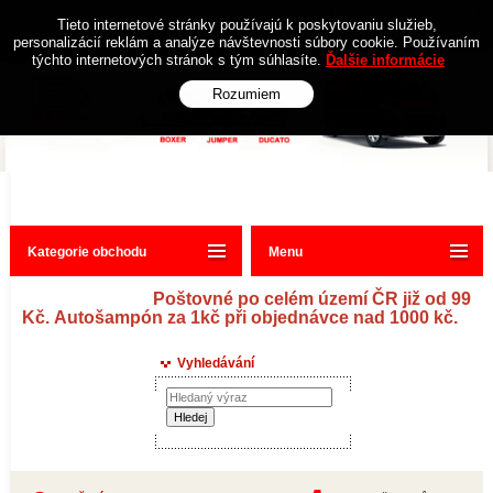
Obchodní podmínky
Kontakt
Tieto internetové stránky používajú k poskytovaniu služieb,
personalizácií reklám a analýze návštevnosti súbory cookie. Používaním
týchto internetových stránok s tým súhlasíte.
Ďalšie informácie
Rozumiem
Kategorie obchodu
Menu
Poštovné po celém území ČR již od 99
Kč. Autošampón za 1kč při objednávce nad 1000 kč.
Vyhledávání