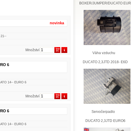
BOXER/JUMPER/DUCATO EU
novinka
 21--
Množství
Váha vzduchu
DUCATO 2,3JTD 2018- E6D
URO 6
UCATO 14-- EURO 6
Množství
URO 6
Servočerpadlo
DUCATO 2,3JTD EURO6
UCATO 14-- EURO 6