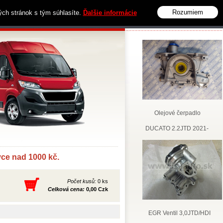
Rozumiem
vých stránok s tým súhlasíte.
Ďalšie informácie
Obchodní podmínky
Kontakt
Olejové čerpadlo
DUCATO 2.2JTD 2021-
e nad 1000 kč.
Počet kusů:
0 ks
Celková cena:
0,00 Czk
EGR Ventil 3,0JTD/HDI