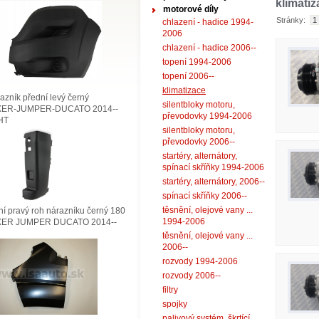
klimati
motorové díly
Stránky:
1
chlazení - hadice 1994-
2006
chlazení - hadice 2006--
topení 1994-2006
topení 2006--
klimatizace
zník přední levý černý
silentbloky motoru,
ER-JUMPER-DUCATO 2014--
převodovky 1994-2006
HT
silentbloky motoru,
převodovky 2006--
startéry, alternátory,
spínací skříňky 1994-2006
startéry, alternátory, 2006--
spínací skříňky 2006--
těsnění, olejové vany ...
í pravý roh nárazníku černý 180
1994-2006
ER JUMPER DUCATO 2014--
těsnění, olejové vany ...
2006--
rozvody 1994-2006
rozvody 2006--
filtry
spojky
palivový systém, škrtící