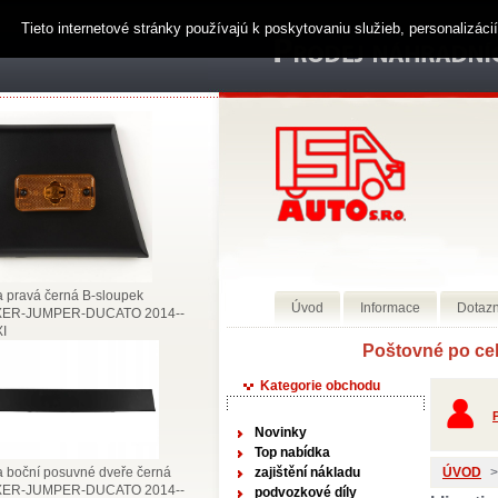
Tieto internetové stránky používajú k poskytovaniu služieb, personalizác
a pravá černá B-sloupek
Úvod
Informace
Dotazn
ER-JUMPER-DUCATO 2014--
I
Poštovné po celém územ
Kategorie obchodu
P
Novinky
Top nabídka
a boční posuvné dveře černá
zajištění nákladu
ÚVOD
>
ER-JUMPER-DUCATO 2014--
podvozkové díly