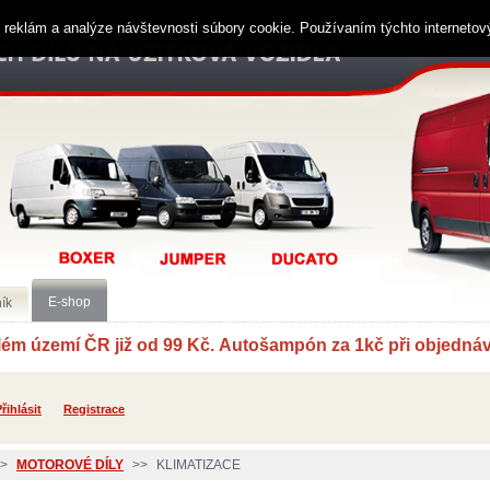
ií reklám a analýze návštevnosti súbory cookie. Používaním týchto interneto
E-shop
ík
í ČR již od 99 Kč. Autošampón za 1kč při objednávc
řihlásit
Registrace
>
MOTOROVÉ DÍLY
>>
KLIMATIZACE