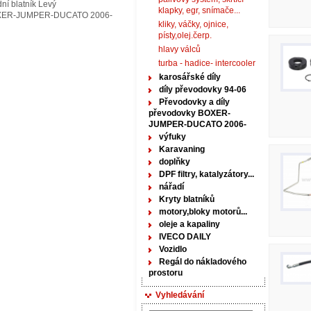
ní blatník Levý
klapky, egr, snímače...
XER-JUMPER-DUCATO 2006-
kliky, váčky, ojnice,
písty,olej.čerp.
hlavy válců
turba - hadice- intercooler
karosářské díly
díly převodovky 94-06
Převodovky a díly
převodovky BOXER-
JUMPER-DUCATO 2006-
výfuky
Karavaning
doplňky
DPF filtry, katalyzátory...
nářadí
Kryty blatníků
motory,bloky motorů...
oleje a kapaliny
IVECO DAILY
Vozidlo
Regál do nákladového
prostoru
Vyhledávání