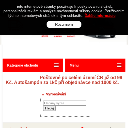
Obchodní podmínky
Kontakt
Tieto internetové stránky používajú k poskytovaniu služieb,
personalizácií reklám a analýze návštevnosti súbory cookie. Používaním
týchto internetových stránok s tým súhlasíte.
Ďalšie informácie
Rozumiem
Kategorie obchodu
Menu
Poštovné po celém území ČR již od 99
Kč. Autošampón za 1kč při objednávce nad 1000 kč.
Vyhledávání