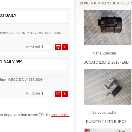
BOXER/JUMPER/DUCATO EU
ECO DAILY
 třmen IVECO DAILY 35S / 35C /50 C 2006--
Množství
Váha vzduchu
CO DAILY 35S
DUCATO 2,3JTD 2018- E6D
 třmen IVECO DAILY 35S 2006--
Množství
Servočerpadlo
y na dopravu mimo území ČR dle
obchodních
DUCATO 2,3JTD EURO6