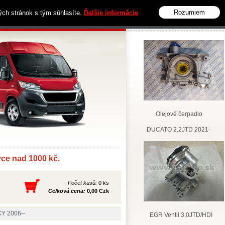
Rozumiem
vých stránok s tým súhlasíte.
Ďalšie informácie
Obchodní podmínky
Kontakt
Olejové čerpadlo
DUCATO 2.2JTD 2021-
e nad 1000 kč.
Počet kusů:
0 ks
Celková cena:
0,00 Czk
Y 2006--
EGR Ventil 3,0JTD/HDI