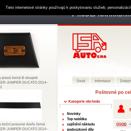
Tieto internetové stránky používajú k poskytovaniu služieb, personalizác
a pravá černá B-sloupek
Úvod
Informace
Dotazn
ER-JUMPER-DUCATO 2014--
I
Poštovné po celém územ
Kategorie obchodu
P
Novinky
Top nabídka
a boční posuvné dveře černá
zajištění nákladu
ÚVOD
>
ER-JUMPER-DUCATO 2014--
podvozkové díly