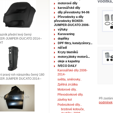
vodítka,
motorové díly
karosářské díly
díly převodovky 94-06
Převodovky a díly
převodovky BOXER-
JUMPER-DUCATO 2006-
výfuky
Karavaning
zník přední levý černý
ER-JUMPER-DUCATO 2014--
doplňky
HT
DPF filtry, katalyzátory...
nářadí
Kryty blatníků
motory,bloky motorů...
oleje a kapaliny
IVECO DAILY
Karosářské díly 2006-
2014-
í pravý roh nárazníku černý 180
ER JUMPER DUCATO 2014--
světla, směrovky..
Zpětná zrcátka
Motorové díly..
Převodovkové díly.
Při zaslá
závěsy kol
podmínek
Podvozkové díly...
brzdové kotouče,