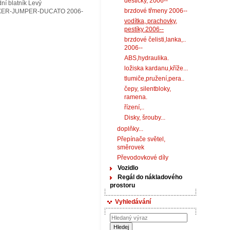
destičky, 2006--
ní blatník Levý
brzdové třmeny 2006--
XER-JUMPER-DUCATO 2006-
vodítka, prachovky,
pestíky 2006--
brzdové čelisti,lanka,..
2006--
ABS,hydraulika.
ložiska kardanu,kříže...
tlumiče,pružení,pera..
čepy, silentbloky,
ramena.
řízení,..
Disky, šrouby...
doplňky...
Přepínače světel,
směrovek
Převodovkové díly
Vozidlo
Regál do nákladového
prostoru
Vyhledávání