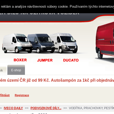
ií reklám a analýze návštevnosti súbory cookie. Používaním týchto interneto
E-shop
ík
í ČR již od 99 Kč. Autošampón za 1kč při objednávc
řihlásit
Registrace
>
IVECO DAILY
>>
PODVOZKOVÉ DÍLY...
>>
VODÍTKA, PRACHOVKY, PESTÍK