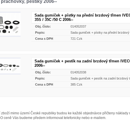
 prachovky, pestíky 2006--
Sada gumiček + pístky na přední brzdový třmen IV
35S / 35C /50 C 2006--
Obj. číslo:
014052037
Popis:
Sada gumiček + pístky na přední brzdový
Cena s DPH
721 Czk
Sada gumiček + pestík na zadní brzdový třmen IVE
2006--
Obj. číslo:
014052038
Popis:
Sada gumiček + pestík na zadní brzdový
Cena s DPH
385 Czk
ní zboží mimo území České republiky budou ke každé objednávce přičteny náklad
O ceně Vás budeme předem informovat telefonicky nebo e-mailem.