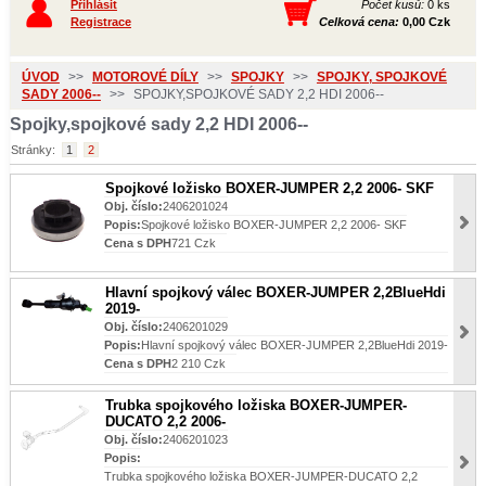
Přihlásit
Počet kusů:
0 ks
Registrace
Celková cena:
0,00 Czk
ÚVOD
>>
MOTOROVÉ DÍLY
>>
SPOJKY
>>
SPOJKY, SPOJKOVÉ
SADY 2006--
>>
SPOJKY,SPOJKOVÉ SADY 2,2 HDI 2006--
Spojky,spojkové sady 2,2 HDI 2006--
Stránky:
1
2
Spojkové ložisko BOXER-JUMPER 2,2 2006- SKF
Obj. číslo:
2406201024
Popis:
Spojkové ložisko BOXER-JUMPER 2,2 2006- SKF
Cena s DPH
721 Czk
Hlavní spojkový válec BOXER-JUMPER 2,2BlueHdi
2019-
Obj. číslo:
2406201029
Popis:
Hlavní spojkový válec BOXER-JUMPER 2,2BlueHdi 2019-
Cena s DPH
2 210 Czk
Trubka spojkového ložiska BOXER-JUMPER-
DUCATO 2,2 2006-
Obj. číslo:
2406201023
Popis:
Trubka spojkového ložiska BOXER-JUMPER-DUCATO 2,2