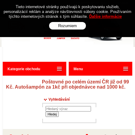
Obchodní podmínky
Kontakt
Tieto internetové stránky používajú k poskytovaniu služieb,
personalizácií reklám a analýze návštevnosti súbory cookie. Používaním
týchto internetových stránok s tým súhlasíte.
Ďalšie informácie
Rozumiem
Kategorie obchodu
Menu
Poštovné po celém území ČR již od 99
Kč. Autošampón za 1kč při objednávce nad 1000 kč.
Vyhledávání