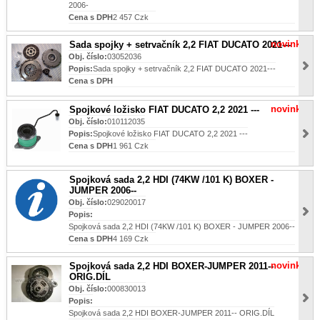
2006-
Cena s DPH
2 457 Czk
novinka
Sada spojky + setrvačník 2,2 FIAT DUCATO 2021---
Obj. číslo:
03052036
Popis:
Sada spojky + setrvačník 2,2 FIAT DUCATO 2021---
Cena s DPH
novinka
Spojkové ložisko FIAT DUCATO 2,2 2021 ---
Obj. číslo:
010112035
Popis:
Spojkové ložisko FIAT DUCATO 2,2 2021 ---
Cena s DPH
1 961 Czk
Spojková sada 2,2 HDI (74KW /101 K) BOXER -
JUMPER 2006--
Obj. číslo:
029020017
Popis:
Spojková sada 2,2 HDI (74KW /101 K) BOXER - JUMPER 2006--
Cena s DPH
4 169 Czk
novinka
Spojková sada 2,2 HDI BOXER-JUMPER 2011--
ORIG.DÍL
Obj. číslo:
000830013
Popis:
Spojková sada 2,2 HDI BOXER-JUMPER 2011-- ORIG.DÍL