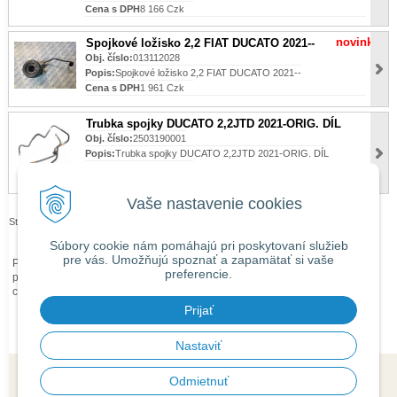
Cena s DPH
8 166 Czk
novinka
Spojkové ložisko 2,2 FIAT DUCATO 2021--
Obj. číslo:
013112028
Popis:
Spojkové ložisko 2,2 FIAT DUCATO 2021--
Cena s DPH
1 961 Czk
Trubka spojky DUCATO 2,2JTD 2021-ORIG. DÍL
Obj. číslo:
2503190001
Popis:
Trubka spojky DUCATO 2,2JTD 2021-ORIG. DÍL
Cena s DPH
3 026 Czk
Vaše nastavenie cookies
Stránky:
1
2
Súbory cookie nám pomáhajú pri poskytovaní služieb
pre vás. Umožňujú spoznať a zapamätať si vaše
Při zaslání zboží mimo území České republiky budou ke každé objednávce
preferencie.
přičteny náklady na dopravu mimo území ČR dle
obchodních podmínek
O
ceně Vás budeme předem informovat telefonicky nebo e-mailem.
Prijať
Nastaviť
Odmietnuť
© 2026 isaauto.cz •
tvorba eshopu cez UNIobchod
,
webhosting
spoločnosti