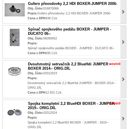
Gufero převodovky 2,2 HDI BOXER-JUMPER 2006-
Obj. číslo:
016870066
Popis:
Gufero převodovky 2,2 HDI BOXER-JUMPER 2006-
Cena s DPH
436 Czk
Spínač spojkového pedálu BOXER - JUMPER -
DUCATO 06--
Obj. číslo:
06090052
Popis:
Spínač spojkového pedálu BOXER - JUMPER - DUCATO 06--
Cena s DPH
695 Czk
novinka
Dvouhmotný setrvačník 2,2 BlueHdi JUMPER -
BOXER 2014-- ORIG.DÍL
Obj. číslo:
02012023
Popis:
Dvouhmotný setrvačník 2,2 BlueHdi JUMPER - BOXER 2014--
ORIG.DÍL
Cena s DPH
12 831 Czk
novinka
Spojka kompletní 2,2 BlueHDI BOXER - JUMPER -
2019-- ORIG.DÍL
Obj. číslo:
02012024
Popis:
Spojka kompletní 2,2 BlueHDI BOXER - JUMPER - 2019--
ORIG.DÍL