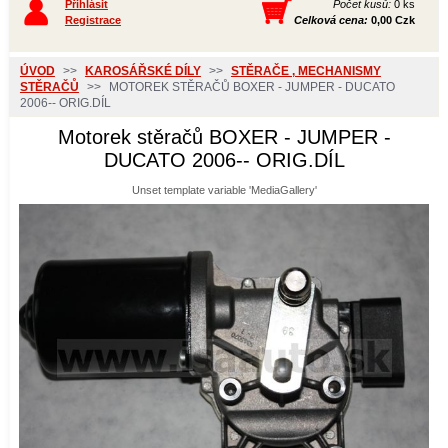
Přihlásit
Počet kusů:
0 ks
Registrace
Celková cena:
0,00 Czk
ÚVOD
>>
KAROSÁŘSKÉ DÍLY
>>
STĚRAČE , MECHANISMY
STĚRAČŮ
>>
MOTOREK STĚRAČŮ BOXER - JUMPER - DUCATO
2006-- ORIG.DÍL
Motorek stěračů BOXER - JUMPER -
DUCATO 2006-- ORIG.DÍL
Unset template variable 'MediaGallery'