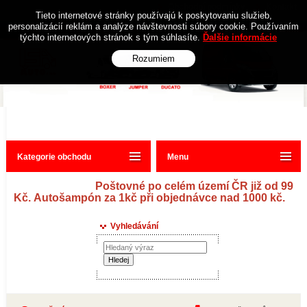
Obchodní podmínky
Kontakt
Tieto internetové stránky používajú k poskytovaniu služieb,
personalizácií reklám a analýze návštevnosti súbory cookie. Používaním
týchto internetových stránok s tým súhlasíte.
Ďalšie informácie
Rozumiem
Kategorie obchodu
Menu
Poštovné po celém území ČR již od 99
Kč. Autošampón za 1kč při objednávce nad 1000 kč.
Vyhledávání