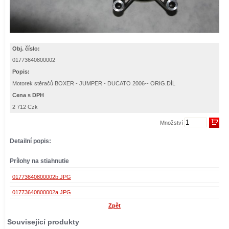
Obj. číslo:
01773640800002
Popis:
Motorek stěračů BOXER - JUMPER - DUCATO 2006-- ORIG.DÍL
Cena s DPH
2 712 Czk
Množství
Detailní popis:
Prílohy na stiahnutie
01773640800002b.JPG
01773640800002a.JPG
Zpět
Související produkty